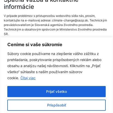
informácie
V prípade problémov s prístupnosťou webového sídla nás, prosím,
kontaktujte na e-mailovej adrese: climate-change@sazp.sk. Technickým
prevádzkovateľom je Slovenská agentúra životného prostredia.
Technickým a obsahovým správcom je Ministerstvo životného prostredia
SR.
Vynucovacie konanie
Ceníme si vaše súkromie
V prípade neuspokojivých odpovedí na podnety alebo žiadosti zaslané v
Súbory cookie používame na zlepšenie vášho zážitku z
rámci spätnej väzby subjektu verejného sektora v súlade s čl. 7 ods. 1
prehliadania, poskytovanie prispôsobených reklám alebo
písm. b) smernice Európskeho parlamentu sa môžete obrátiť v rámci
obsahu a analýzu našej návštevnosti. Kliknutím na „Prijať
vynucovacieho konania na subjekt poverený presadzovaním Smernice,
ktorým je Ministerstvo investícií, regionálneho rozvoja a informatizácie
všetko“ súhlasíte s naším používaním súborov
Slovenskej republiky na e-mailovej adrese: standard@vicepremier.gov.sk.
cookie.
Čítaj viac
Prijať všetko
Prispôsobiť