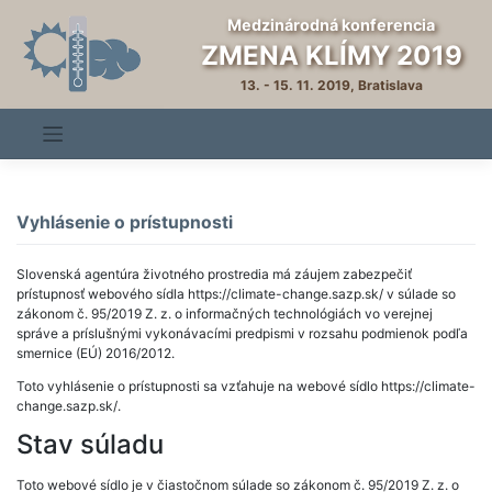
Skip
Medzinárodná konferencia
to
ZMENA KLÍMY 2019
content
13. - 15. 11. 2019, Bratislava
Vyhlásenie o prístupnosti
Slovenská agentúra životného prostredia má záujem zabezpečiť
prístupnosť webového sídla https://climate-change.sazp.sk/ v súlade so
zákonom č. 95/2019 Z. z. o informačných technológiách vo verejnej
správe a príslušnými vykonávacími predpismi v rozsahu podmienok podľa
smernice (EÚ) 2016/2012.
Toto vyhlásenie o prístupnosti sa vzťahuje na webové sídlo https://climate-
change.sazp.sk/.
Stav súladu
Toto webové sídlo je v čiastočnom súlade so zákonom č. 95/2019 Z. z. o