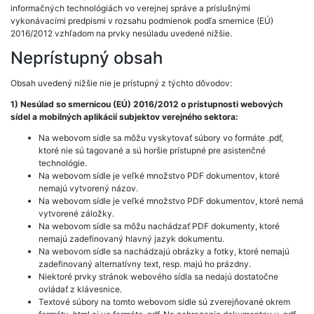
informačných technológiách vo verejnej správe a príslušnými
vykonávacími predpismi v rozsahu podmienok podľa smernice (EÚ)
2016/2012 vzhľadom na prvky nesúladu uvedené nižšie.
Neprístupný obsah
Obsah uvedený nižšie nie je prístupný z týchto dôvodov:
1) Nesúlad so smernicou (EÚ) 2016/2012 o prístupnosti webových
sídel a mobilných aplikácií subjektov verejného sektora:
Na webovom sídle sa môžu vyskytovať súbory vo formáte .pdf,
ktoré nie sú tagované a sú horšie prístupné pre asistenčné
technológie.
Na webovom sídle je veľké množstvo PDF dokumentov, ktoré
nemajú vytvorený názov.
Na webovom sídle je veľké množstvo PDF dokumentov, ktoré nemá
vytvorené záložky.
Na webovom sídle sa môžu nachádzať PDF dokumenty, ktoré
nemajú zadefinovaný hlavný jazyk dokumentu.
Na webovom sídle sa nachádzajú obrázky a fotky, ktoré nemajú
zadefinovaný alternatívny text, resp. majú ho prázdny.
Niektoré prvky stránok webového sídla sa nedajú dostatočne
ovládať z klávesnice.
Textové súbory na tomto webovom sídle sú zverejňované okrem