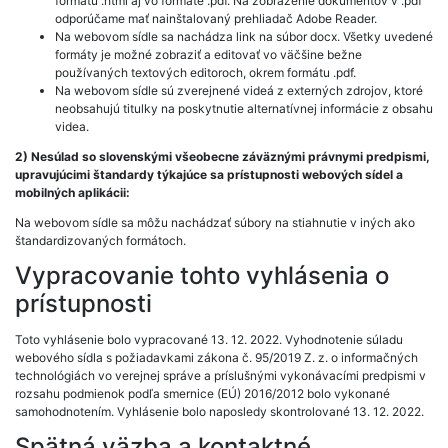
formátu .html aj vo formáte .pdf. Na zobrazenie dokumentov v .pdf
odporúčame mať nainštalovaný prehliadač Adobe Reader.
Na webovom sídle sa nachádza link na súbor docx. Všetky uvedené
formáty je možné zobraziť a editovať vo väčšine bežne
používaných textových editoroch, okrem formátu .pdf.
Na webovom sídle sú zverejnené videá z externých zdrojov, ktoré
neobsahujú titulky na poskytnutie alternatívnej informácie z obsahu
videa.
2) Nesúlad so slovenskými všeobecne záväznými právnymi predpismi,
upravujúcimi štandardy týkajúce sa prístupnosti webových sídel a
mobilných aplikácii:
Na webovom sídle sa môžu nachádzať súbory na stiahnutie v iných ako
štandardizovaných formátoch.
Vypracovanie tohto vyhlásenia o
prístupnosti
Toto vyhlásenie bolo vypracované 13. 12. 2022. Vyhodnotenie súladu
webového sídla s požiadavkami zákona č. 95/2019 Z. z. o informačných
technológiách vo verejnej správe a príslušnými vykonávacími predpismi v
rozsahu podmienok podľa smernice (EÚ) 2016/2012 bolo vykonané
samohodnotením. Vyhlásenie bolo naposledy skontrolované 13. 12. 2022.
Spätná väzba a kontaktné