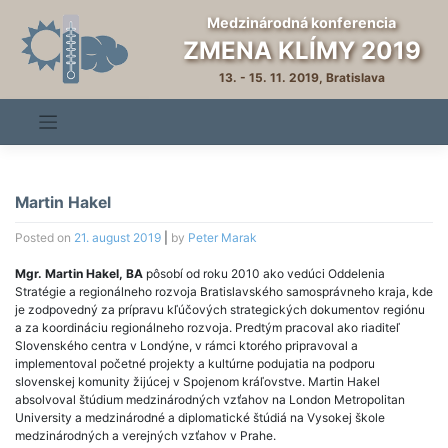
Skip
Medzinárodná konferencia
to
ZMENA KLÍMY 2019
content
13. - 15. 11. 2019, Bratislava
Martin Hakel
Posted on
21. august 2019
|
by
Peter Marak
Mgr. Martin Hakel, BA
pôsobí od roku 2010 ako vedúci Oddelenia
Stratégie a regionálneho rozvoja Bratislavského samosprávneho kraja, kde
je zodpovedný za prípravu kľúčových strategických dokumentov regiónu
a za koordináciu regionálneho rozvoja. Predtým pracoval ako riaditeľ
Slovenského centra v Londýne, v rámci ktorého pripravoval a
implementoval početné projekty a kultúrne podujatia na podporu
slovenskej komunity žijúcej v Spojenom kráľovstve. Martin Hakel
absolvoval štúdium medzinárodných vzťahov na London Metropolitan
University a medzinárodné a diplomatické štúdiá na Vysokej škole
medzinárodných a verejných vzťahov v Prahe.