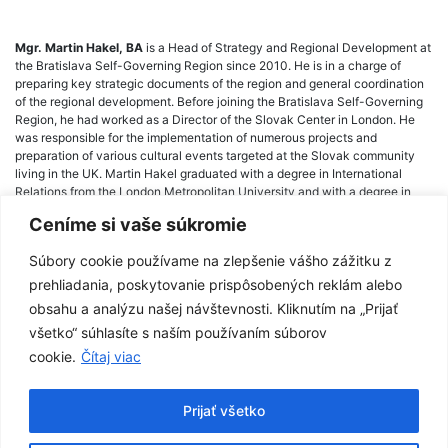
Mgr. Martin Hakel, BA
is a Head of Strategy and Regional Development at
the Bratislava Self-Governing Region since 2010. He is in a charge of
preparing key strategic documents of the region and general coordination
of the regional development. Before joining the Bratislava Self-Governing
Region, he had worked as a Director of the Slovak Center in London. He
was responsible for the implementation of numerous projects and
preparation of various cultural events targeted at the Slovak community
living in the UK. Martin Hakel graduated with a degree in International
Relations from the London Metropolitan University and with a degree in
International and Diplomatic studies from the College of International and
Ceníme si vaše súkromie
Public Relations in Prague.
Súbory cookie používame na zlepšenie vášho zážitku z
prehliadania, poskytovanie prispôsobených reklám alebo
obsahu a analýzu našej návštevnosti. Kliknutím na „Prijať
Post
všetko“ súhlasíte s naším používaním súborov
Anthony Cox
navigation
cookie.
Čítaj viac
Prijať všetko