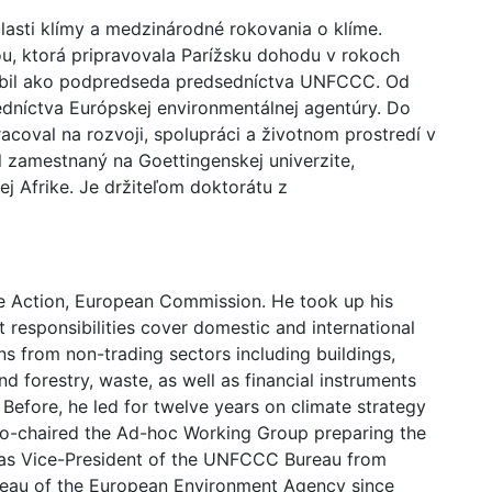
blasti klímy a medzinárodné rokovania o klíme.
u, ktorá pripravovala Parížsku dohodu v rokoch
obil ako podpredseda predsedníctva UNFCCC. Od
edníctva Európskej environmentálnej agentúry. Do
acoval na rozvoji, spolupráci a životnom prostredí v
l zamestnaný na Goettingenskej univerzite,
j Afrike. Je držiteľom doktorátu z
e Action, European Commission. He took up his
t responsibilities cover domestic and international
s from non-trading sectors including buildings,
d forestry, waste, as well as financial instruments
 Before, he led for twelve years on climate strategy
 co-chaired the Ad-hoc Working Group preparing the
 as Vice-President of the UNFCCC Bureau from
reau of the European Environment Agency since