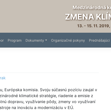
Medzinárodná k
ZMENA KLÍ
13. - 15. 11. 2019,
bor
Program
Dokumenty
Organizačné pokyny
Prednášajúci
rak
ímu, Európska komisia. Svoju súčasnú pozíciu zaujal v
árodné klimatické stratégie, riadenie a emisie z
tnú dopravu, využívanie pôdy, zmeny vo využívaní
stroje na inováciu a modernizáciu v EÚ.