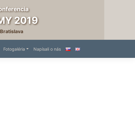
onferencia
MY 2019
 Bratislava
Fotogaléria
Napísali o nás