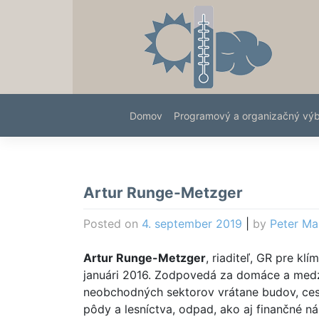
Skip
to
content
Domov
Programový a organizačný vý
Artur Runge-Metzger
Posted on
4. september 2019
|
by
Peter Ma
Artur Runge-Metzger
, riaditeľ, GR pre kl
januári 2016. Zodpovedá za domáce a medzin
neobchodných sektorov vrátane budov, ces
pôdy a lesníctva, odpad, ako aj finančné ná