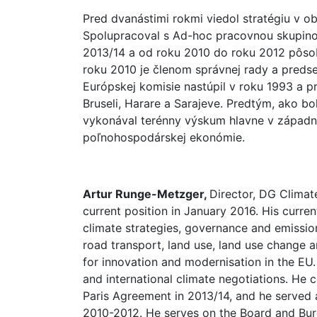
Pred dvanástimi rokmi viedol stratégiu v o
Spolupracoval s Ad-hoc pracovnou skupino
2013/14 a od roku 2010 do roku 2012 pôs
roku 2010 je členom správnej rady a preds
Európskej komisie nastúpil v roku 1993 a pr
Bruseli, Harare a Sarajeve. Predtým, ako bo
vykonával terénny výskum hlavne v západne
poľnohospodárskej ekonómie.
Artur Runge-Metzger,
Director, DG Climat
current position in January 2016. His curren
climate strategies, governance and emission
road transport, land use, land use change an
for innovation and modernisation in the EU.
and international climate negotiations. He
Paris Agreement in 2013/14, and he served
2010-2012. He serves on the Board and Bu