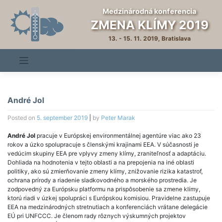
Skip
Medzinárodná konferencia
to
ZMENA KLÍMY 2019
content
13. - 15. 11. 2019, Bratislava
André Jol
Posted on
5. september 2019
|
by
Peter Marak
André Jol
pracuje v Európskej environmentálnej agentúre viac ako 23
rokov a úzko spolupracuje s členskými krajinami EEA. V súčasnosti je
vedúcim skupiny EEA pre vplyvy zmeny klímy, zraniteľnosť a adaptáciu.
Dohliada na hodnotenia v tejto oblasti a na prepojenia na iné oblasti
politiky, ako sú zmierňovanie zmeny klímy, znižovanie rizika katastrof,
ochrana prírody a riadenie sladkovodného a morského prostredia. Je
zodpovedný za Európsku platformu na prispôsobenie sa zmene klímy,
ktorú riadi v úzkej spolupráci s Európskou komisiou. Pravidelne zastupuje
EEA na medzinárodných stretnutiach a konferenciách vrátane delegácie
EÚ pri UNFCCC. Je členom rady rôznych výskumných projektov