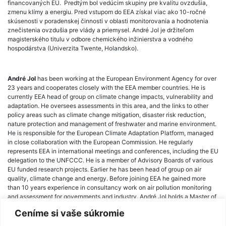
financovaných EÚ. Predtým bol vedúcim skupiny pre kvalitu ovzdušia,
zmenu klímy a energiu. Pred vstupom do EEA získal viac ako 10-ročné
skúsenosti v poradenskej činnosti v oblasti monitorovania a hodnotenia
znečistenia ovzdušia pre vlády a priemysel. André Jol je držiteľom
magisterského titulu v odbore chemického inžinierstva a vodného
hospodárstva (Univerzita Twente, Holandsko).
André Jol
has been working at the European Environment Agency for over
23 years and cooperates closely with the EEA member countries. He is
currently EEA head of group on climate change impacts, vulnerability and
adaptation. He oversees assessments in this area, and the links to other
policy areas such as climate change mitigation, disaster risk reduction,
nature protection and management of freshwater and marine environment.
He is responsible for the European Climate Adaptation Platform, managed
in close collaboration with the European Commission. He regularly
represents EEA in international meetings and conferences, including the EU
delegation to the UNFCCC. He is a member of Advisory Boards of various
EU funded research projects. Earlier he has been head of group on air
quality, climate change and energy. Before joining EEA he gained more
than 10 years experience in consultancy work on air pollution monitoring
and assessment for governments and industry. André Jol holds a Master of
Science in chemical engineering and water management (University of
Ceníme si vaše súkromie
Twente, the Netherlands).