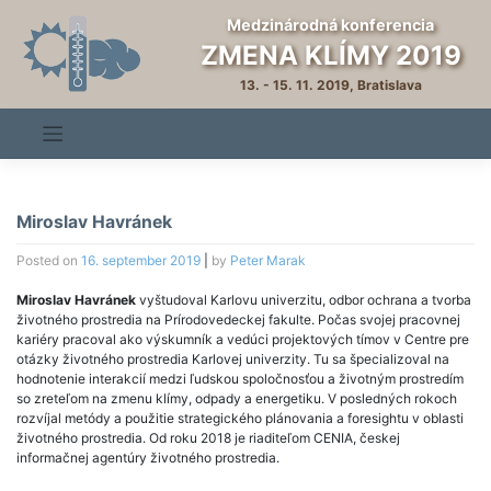
Skip
Medzinárodná konferencia
to
ZMENA KLÍMY 2019
content
13. - 15. 11. 2019, Bratislava
Miroslav Havránek
Posted on
16. september 2019
|
by
Peter Marak
Miroslav Havránek
vyštudoval Karlovu univerzitu, odbor ochrana a tvorba
životného prostredia na Prírodovedeckej fakulte. Počas svojej pracovnej
kariéry pracoval ako výskumník a vedúci projektových tímov v Centre pre
otázky životného prostredia Karlovej univerzity. Tu sa špecializoval na
hodnotenie interakcií medzi ľudskou spoločnosťou a životným prostredím
so zreteľom na zmenu klímy, odpady a energetiku. V posledných rokoch
rozvíjal metódy a použitie strategického plánovania a foresightu v oblasti
životného prostredia. Od roku 2018 je riaditeľom CENIA, českej
informačnej agentúry životného prostredia.