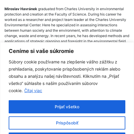
Miroslav Havránek
graduated from Charles University in environmental
protection and creation at the Faculty of Science. During his career he
worked as a researcher and project team leader at the Charles University
Environmental Center. Here he specialized in assessing interactions
between human society and the environment, with attention to climate
change, waste and energy. In recent years, he has developed methods and
applications of strategic planning and foresight in the environmental field.
Since 2018 he has been a director of CENIA, Czech Environmental
Ceníme si vaše súkromie
Information Agency.
Súbory cookie používame na zlepšenie vášho zážitku z
prehliadania, poskytovanie prispôsobených reklám alebo
obsahu a analýzu našej návštevnosti. Kliknutím na „Prijať
Post
všetko“ súhlasíte s naším používaním súborov
André Jol
Radoslav Považan
navigation
cookie.
Čítaj viac
Prijať všetko
Prispôsobiť