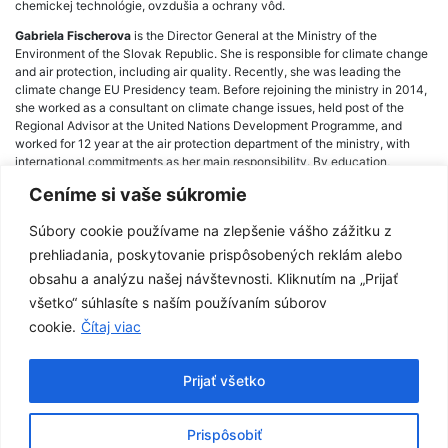
chemickej technológie, ovzdušia a ochrany vôd.
Gabriela Fischerova
is the Director General at the Ministry of the
Environment of the Slovak Republic. She is responsible for climate change
and air protection, including air quality. Recently, she was leading the
climate change EU Presidency team. Before rejoining the ministry in 2014,
she worked as a consultant on climate change issues, held post of the
Regional Advisor at the United Nations Development Programme, and
worked for 12 year at the air protection department of the ministry, with
international commitments as her main responsibility. By education,
Gabriela is chemical engineer completing studies at the Slovak Technical
Ceníme si vaše súkromie
University, Faculty of Chemical Technology, Air and Water protection.
Súbory cookie používame na zlepšenie vášho zážitku z
prehliadania, poskytovanie prispôsobených reklám alebo
obsahu a analýzu našej návštevnosti. Kliknutím na „Prijať
Post
všetko“ súhlasíte s naším používaním súborov
Radoslav Považan
Táňa Kratochvílová
navigation
cookie.
Čítaj viac
Prijať všetko
Prispôsobiť