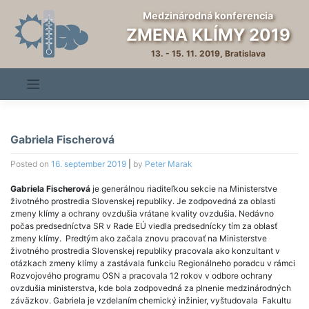
Skip
Medzinárodná konferencia
to
ZMENA KLÍMY 2019
content
13. - 15. 11. 2019, Bratislava
Gabriela Fischerová
Posted on
16. september 2019
|
by
Peter Marak
Gabriela Fischerová
je generálnou riaditeľkou sekcie na Ministerstve
životného prostredia Slovenskej republiky. Je zodpovedná za oblasti
zmeny klímy a ochrany ovzdušia vrátane kvality ovzdušia. Nedávno
počas predsedníctva SR v Rade EÚ viedla predsednícky tím za oblasť
zmeny klímy. Predtým ako začala znovu pracovať na Ministerstve
životného prostredia Slovenskej republiky pracovala ako konzultant v
otázkach zmeny klímy a zastávala funkciu Regionálneho poradcu v rámci
Rozvojového programu OSN a pracovala 12 rokov v odbore ochrany
ovzdušia ministerstva, kde bola zodpovedná za plnenie medzinárodných
záväzkov. Gabriela je vzdelaním chemický inžinier, vyštudovala Fakultu