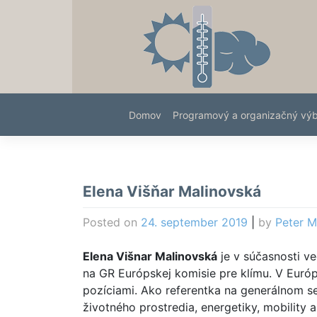
Skip
to
content
Domov
Programový a organizačný vý
Elena Višňar Malinovská
Posted on
24. september 2019
|
by
Peter M
Elena Višnar Malinovská
je v súčasnosti v
na GR Európskej komisie pre klímu. V Európ
pozíciami. Ako referentka na generálnom sek
životného prostredia, energetiky, mobility 