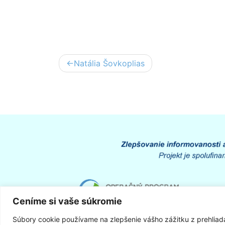
Post
Natália Šovkoplias
navigation
Ceníme si vaše súkromie
Súbory cookie používame na zlepšenie vášho zážitku z prehliad
O webovom sídle
|
Vyhlásenie o prístupnosti
|