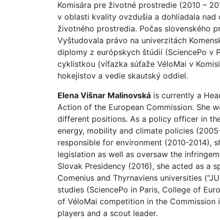
Komisára pre životné prostredie (2010 – 2
v oblasti kvality ovzdušia a dohliadala na
životného prostredia. Počas slovenského p
Vyštudovala právo na univerzitách Komens
diplomy z európskych štúdií (SciencePo v P
cyklistkou (víťazka súťaže VéloMai v Komis
hokejistov a vedie skautský oddiel.
Elena Višnar Malinovská
is currently a Hea
Action of the European Commission. She wo
different positions. As a policy officer in t
energy, mobility and climate policies (200
responsible for environment (2010-2014), sh
legislation as well as oversaw the infringem
Slovak Presidency (2016), she acted as a 
Comenius and Thyrnaviens universities (“J
studies (SciencePo in Paris, College of Euro
of VéloMai competition in the Commission i
players and a scout leader.