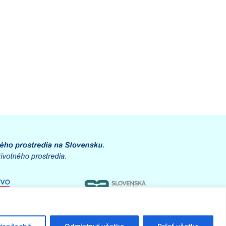
:
Slovenská agentúra životného prostredia