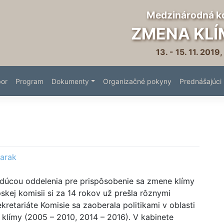
Medzinárodná k
ZMENA KLÍ
13. - 15. 11. 2019,
bor
Program
Dokumenty
Organizačné pokyny
Prednášajúci
arak
edúcou oddelenia pre prispôsobenie sa zmene klímy
skej komisii si za 14 rokov už prešla rôznymi
retariáte Komisie sa zaoberala politikami v oblasti
a klímy (2005 – 2010, 2014 – 2016). V kabinete